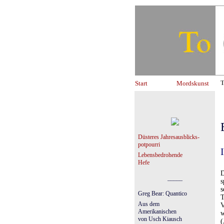
Start
Mordskunst
T
Düsteres Jahresausblicks-
potpourri
Lebensbedrohende
Hefe
D
_____
s
s
Greg Bear: Quantico
T
Aus dem
V
Amerikanischen
w
von Usch Kiausch
(