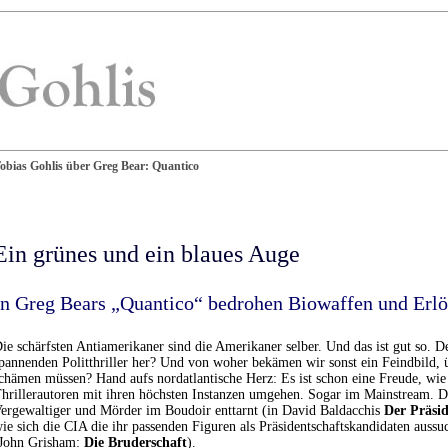
obias Gohlis über Greg Bear: Quantico
Ein grünes und ein blaues Auge
In Greg Bears „Quantico“ bedrohen Biowaffen und Erlö
ie schärfsten Antiamerikaner sind die Amerikaner selber. Und das ist gut so. 
pannenden Politthriller her? Und von woher bekämen wir sonst ein Feindbild, ü
chämen müssen? Hand aufs nordatlantische Herz: Es ist schon eine Freude, wie
hrillerautoren mit ihren höchsten Instanzen umgehen. Sogar im Mainstream. D
ergewaltiger und Mörder im Boudoir enttarnt (in David Baldacchis
Der Präsi
ie sich die CIA die ihr passenden Figuren als Präsidentschaftskandidaten aussuc
John Grisham:
Die Bruderschaft
).