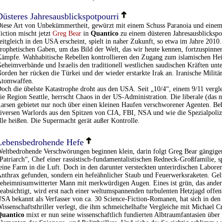
Düsteres Jahresausblickspotpourri
iese Art von Unbekümmertheit, gewürzt mit einem Schuss Paranoia und einem
iction mischt jetzt
Greg Bear
in
Quantico
zu einem düsteren Jahresausblickspot
eitgleich in den USA erscheint, spielt in naher Zukunft, so etwa im Jahre 2010
rophetischen Gaben, um das Bild der Welt, das wir heute kennen, fortzuspin
ämpfe. Wahhabitische Rebellen kontrollieren den Zugang zum islamischen He
eheimverbände und Israelis den traditionell westlichen saudischen Kräften unt
orden her rücken die Türkei und der wieder erstarkte Irak an. Iranische Militä
tomwaffen.
och die übelste Katastrophe droht aus den USA. Seit „10/4“, einem 9/11 vergl
ie Region Seattle, herrscht Chaos in der US-Administration. Die liberale (das 
arsen gebietet nur noch über einen kleinen Haufen verschworener Agenten. B
iversen Warlords aus den Spitzen von CIA, FBI, NSA und wie die Spezialpoli
lle heißen. Die Supermacht gerät außer Kontrolle.
Lebensbedrohende Hefe
eltbedrohende Verschwörungen beginnen klein, darin folgt Greg Bear gängiger
Patriarch“, Chef einer rassistisch-fundamentalistischen Redneck-Großfamilie, s
eine Farm in die Luft. Doch in den darunter versteckten unterirdischen Labore
nthrax gefunden, sondern ein hefeähnlicher Staub und Feuerwerksraketen. Gelie
eheimnisumwitterter Mann mit merkwürdigen Augen. Eines ist grün, das ander
eabsichtigt, wird erst nach einer weltumspannenden turbulenten Hetzjagd offen
SA bekannt als Verfasser von ca. 30 Science-Fiction-Romanen, hat sich in den 
issenschaftsthriller verlegt, die ihm schmeichelhafte Vergleiche mit Michael C
uantico
mixt er nun seine wissenschaftlich fundierten Albtraumfantasien über