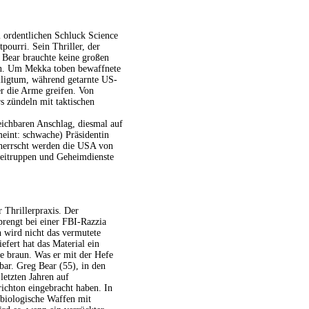
 ordentlichen Schluck Science
pourri. Sein Thriller, der
. Bear brauchte keine großen
nen. Um Mekka toben bewaffnete
iligtum, während getarnte US-
er die Arme greifen. Von
rs zündeln mit taktischen
eichbaren Anschlag, diesmal auf
meint: schwache) Präsidentin
eherrscht werden die USA von
zeitruppen und Geheimdienste
 Thrillerpraxis. Der
prengt bei einer FBI-Razzia
n wird nicht das vermutete
fert hat das Material ein
e braun. Was er mit der Hefe
bar. Greg Bear (55), in den
letzten Jahren auf
richton eingebracht haben. In
 biologische Waffen mit