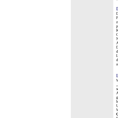
D
F
z
p
K
G
N
A
D
d
L
d
a
W
„
s
A
g
b
U
W
Q