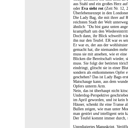
aus Stahl und ein großes Herz au
oder
Eva sieht rot
(Zeit Nr. 12, 2
Überlebensrezept in den Londoner
Die Lady Bag, die mit ihrer auf 
reichsten Stadt der Welt unterweg
ähnlich: "Du bist ganz unten ang
krampfhaft um den Wiedereintritt
Doch dann, ihr Blick schweift trä
ihn nur den Teufel. ER war es sei
Er war es, der aus der wohlsitui
gemacht hat, die niemanden mehr 
muss sie mit ansehen, wie er eine
Blicken die Bereitschaft wieder, 
muss. Sie folgt der betörten töric
eindringt, glitscht sie in einer B
sondern als entkommenes Opfer ei
geschehen? Das ist Lady Bags erst
Matschauge kann, aus dem wunders
Opfers unterm Arm.
Nein, das ist überhaupt nicht kits
Underdog-Perspektive geschrieben,
im April geworden, und ist kein b
Häuser, schenkt ihr eine Transe al
Bullen zeigen, wie man unter Mor
man gestört
und
intelligent sein k
Der Teufel kommt immer durch, s
Unredigiertes Manuskript, Veröff