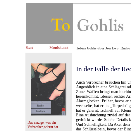
Start
Mordskunst
Tobias Gohlis über
Jon Ewo: Rache
In der Falle der Re
Auch Verbrecher brauchen hin u
Augenblick in eine Schlägerei ode
Zone. Waffen bringt man hierhin
hereinkommt, „dessen rechter Arm 
Alarmglocken. Früher, bevor er d
wechselte, hat er als „Torpedo“ 
hat er gelernt, „schnell auf Klei
Eine Ausbuchtung zuviel auf der 
gedrückt wurde. Solche Details 
Das einzige, was ein
Und Schnelligkeit. Da Axel dem 
Verbrecher gelernt hat
das Schlüsselbein, bevor der Ein