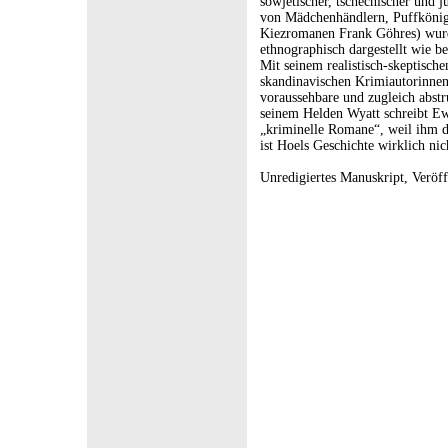
sowjetischer, tschechischer und 
von Mädchenhändlern, Puffkönige
Kiezromanen Frank Göhres) wurde
ethnographisch dargestellt wie b
Mit seinem realistisch-skeptisch
skandinavischen Krimiautorinne
voraussehbare und zugleich abstr
seinem Helden Wyatt schreibt Ewo
„kriminelle Romane“, weil ihm 
ist Hoels Geschichte wirklich nic
Unredigiertes Manuskript, Veröf