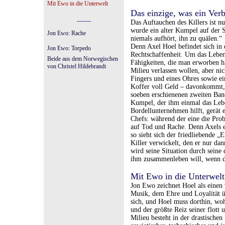
Mit Ewo in die Unterwelt
Das einzige, was ein Verb
____
Das Auftauchen des Killers ist nu
wurde ein alter Kumpel auf der S
Jon Ewo: Rache
niemals aufhört, ihn zu quälen.“
Denn Axel Hoel befindet sich in d
Jon Ewo: Torpedo
Rechtschaffenheit. Um das Leben 
Beide aus dem Norwegischen
Fähigkeiten, die man erworben ha
von Christel Hildebrandt
Milieu verlassen wollen, aber ni
Fingers und eines Ohres sowie e
Koffer voll Geld – davonkommt, 
soeben erschienenen zweiten Ban
Kumpel, der ihm einmal das Leben
Bordellunternehmen hilft, gerät 
Chefs: während der eine die Pro
auf Tod und Rache. Denn Axels 
so sieht sich der friedliebende 
Killer verwickelt, den er nur d
wird seine Situation durch seine 
ihm zusammenleben will, wenn der
Mit Ewo in die Unterwelt
Jon Ewo zeichnet Hoel als einen
Musik, dem Ehre und Loyalität üb
sich, und Hoel muss dorthin, wohi
und der größte Reiz seiner flott
Milieu besteht in der drastische