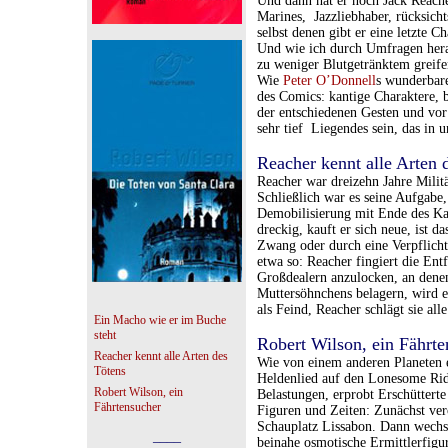
Und dann hat er noch Jack Reach
Marines, Jazzliebhaber, rücksicht
selbst denen gibt er eine letzte 
Und wie ich durch Umfragen herau
zu weniger Blutgetränktem greifen
Wie
Peter O’Donnell
s wunderbar
des Comics: kantige Charaktere, b
der entschiedenen Gesten und vor
sehr tief Liegendes sein, das in 
Reacher kennt alle Arten 
Reacher war dreizehn Jahre Militä
Schließlich war es seine Aufgabe
Demobilisierung mit Ende des Kal
dreckig, kauft er sich neue, ist 
Zwang oder durch eine Verpflichtu
etwa so: Reacher fingiert die En
Großdealern anzulocken, an denen 
Muttersöhnchens belagern, wird es
als Feind, Reacher schlägt sie al
Ein Macho wie er im Buche
steht
Robert Wilson, ein Fährte
Reacher kennt alle Arten des
Wie von einem anderen Planeten
Tötens
Heldenlied auf den Lonesome Rid
Robert Wilson, ein
Belastungen, erprobt Erschüttert
Fährtensucher
Figuren und Zeiten: Zunächst ver
Schauplatz Lissabon. Dann wechse
____
beinahe osmotische Ermittlerfigu