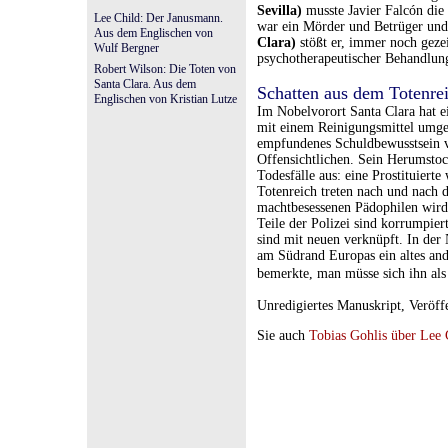
Sevilla)
musste Javier Falcón die
Lee Child: Der Janusmann.
war ein Mörder und Betrüger und n
Aus dem Englischen von
Clara)
stößt er, immer noch geze
Wulf Bergner
psychotherapeutischer Behandlun
Robert Wilson: Die Toten von
Santa Clara. Aus dem
Schatten aus dem Totenre
Englischen von Kristian Lutze
Im Nobelvorort Santa Clara hat ei
mit einem Reinigungsmittel umgeb
empfundenes Schuldbewusstsein v
Offensichtlichen. Sein Herumstoc
Todesfälle aus: eine Prostituiert
Totenreich treten nach und nach 
machtbesessenen Pädophilen wird,
Teile der Polizei sind korrumpier
sind mit neuen verknüpft. In der 
am Südrand Europas ein altes and
bemerkte, man müsse sich ihn al
Unredigiertes Manuskript, Veröff
Sie auch
Tobias Gohlis über Lee