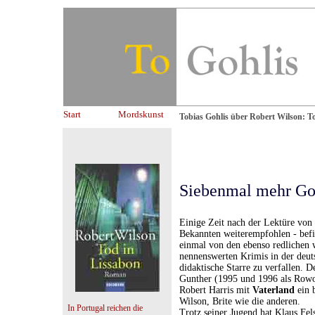
Start
Mordskunst
Tobias Gohlis über Robert Wilson: T
Siebenmal mehr Go
Einige Zeit nach der Lektüre von
Bekannten weiterempfohlen - befi
einmal von den ebenso redlichen 
nennenswerten Krimis in der deuts
didaktische Starre zu verfallen. D
Gunther (1995 und 1996 als Rowoh
Robert Harris mit
Vaterland
ein 
Wilson, Brite wie die anderen.
In Portugal reichen die
Trotz seiner Jugend hat Klaus Fe