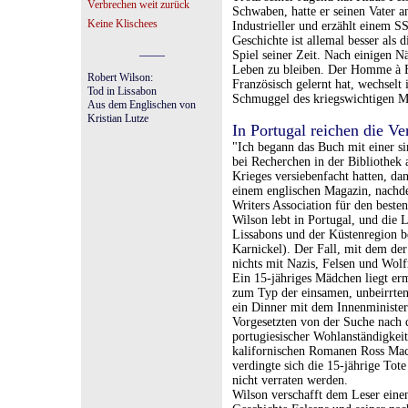
Verbrechen weit zurück
Schwaben, hatte er seinen Vater 
Keine Klischees
Industrieller und erzählt einem S
Geschichte ist allemal besser al
____
Spiel seiner Zeit. Nach einigen Nä
Leben zu bleiben. Der Homme à Fe
Robert Wilson:
Französisch gelernt hat, wechselt
Tod in Lissabon
Schmuggel des kriegswichtigen Me
Aus dem Englischen von
Kristian Lutze
In Portugal reichen die V
"Ich begann das Buch mit einer si
bei Recherchen in der Bibliothek 
Krieges versiebenfacht hatten, da
einem englischen Magazin, nachd
Writers Association für den besten
Wilson lebt in Portugal, und die 
Lissabons und der Küstenregion b
Karnickel). Der Fall, mit dem der 
nichts mit Nazis, Felsen und Wolf
Ein 15-jähriges Mädchen liegt er
zum Typ der einsamen, unbeirrten
ein Dinner mit dem Innenminister 
Vorgesetzten von der Suche nach d
portugiesischer Wohlanständigkeit
kalifornischen Romanen Ross Mac
verdingte sich die 15-jährige Tote
nicht verraten werden.
Wilson verschafft dem Leser eine