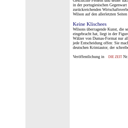
Geschichte Felsens und seiner n
in der portugiesischen Gegenwart
zurückreichenden Wirtschaftsverb
Wilson auf den allerletzten Seite
Keine Klischees
Wilsons überragende Kunst, die se
eingebracht hat, liegt in der Figu
Wälzer von Dumas-Format nur allz
jede Entscheidung offen: Sie mac
deutschen Krimiautor, der schrei
Veröffentlichung in
Nr.
DIE ZEIT