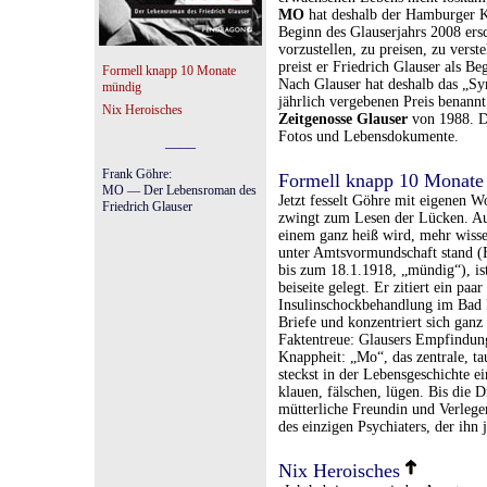
MO
hat deshalb der Hamburger Kr
Beginn des Glauserjahrs 2008 ersc
vorzustellen, zu preisen, zu vers
preist er Friedrich Glauser als Be
Formell knapp 10 Monate
Nach Glauser hat deshalb das „Syn
mündig
jährlich vergebenen Preis benannt
Nix Heroisches
Zeitgenosse Glauser
von 1988. Da
Fotos und Lebensdokumente.
____
Frank Göhre:
Formell knapp 10 Monate
MO — Der Lebensroman des
Jetzt fesselt Göhre mit eigenen W
Friedrich Glauser
zwingt zum Lesen der Lücken. Auch
einem ganz heiß wird, mehr wisse
unter Amtsvormundschaft stand (
bis zum 18.1.1918, „mündig“), is
beiseite gelegt. Er zitiert ein paa
Insulinschockbehandlung im Bad k
Briefe und konzentriert sich ganz
Faktentreue: Glausers Empfindungsw
Knappheit: „Mo“, das zentrale, t
steckst in der Lebensgeschichte e
klauen, fälschen, lügen. Bis die D
mütterliche Freundin und Verleger
des einzigen Psychiaters, der ihn
Nix Heroisches