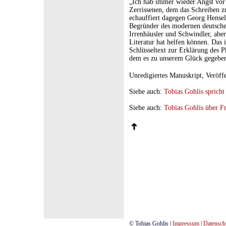
„Ich hab immer wieder Angst vor 
Zerrissenen, dem das Schreiben z
echauffiert dagegen Georg Hensel
Begründer des modernen deutsche
Irrenhäusler und Schwindler, aber
Literatur hat helfen können. Das
Schlüsseltext zur Erklärung des 
dem es zu unserem Glück gegeben 
Unredigiertes Manuskript, Veröff
Siehe auch:
Tobias Gohlis sprich
Siehe auch:
Tobias Gohlis über F
© Tobias Gohlis |
Impressum
|
Datensch